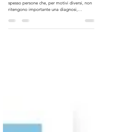
Nella mia esperienza professionale incontro
spesso persone che, per motivi diversi, non
ritengono importante una diagnosi,
credendo di poter intervenire basandosi solo
sull’analisi delle manifestazioni.
Personalmente non condivido questa visione:
la diagnosi fornisce il contesto in cui un
sintomo acquista un significato preciso. 🔧
Aspetto tecnico Quando un giovane, per
esempio, non riesce a leggere o a
comprendere una consegna, le cause
possono essere molteplici: - difficolt